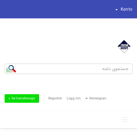
Konto
شماره تلفن : 44195269-021
تلفن همراه : 8186622-0935
Registrer
Logg inn
Norwegian
Se handlevogn »
Toggle
navigation