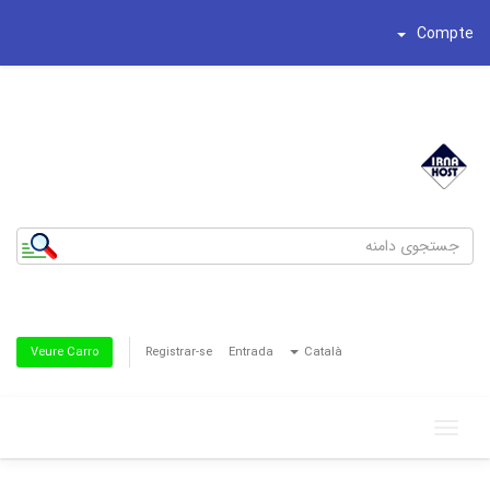
Compte
شماره تلفن : 44195269-021
تلفن همراه : 8186622-0935
Registrar-se
Entrada
Català
Veure Carro
Toggle
navigation