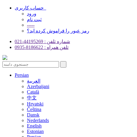
حساب کاربری
ورود
ثبت نام
-----
رمز عبور را فراموش کرده اید؟
شماره تلفن : 44195269-021
تلفن همراه : 8186622-0935
Persian
العربية
Azerbaijani
Català
中文
Hrvatski
Čeština
Dansk
Nederlands
English
Estonian
Persian