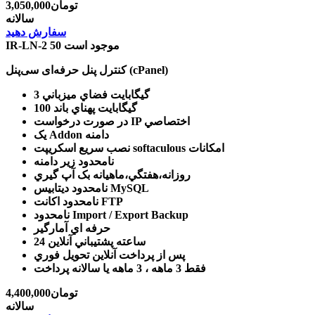
3,050,000تومان
سالانه
سفارش دهید
50 موجود است
IR-LN-2
کنترل پنل حرفه‌ای سی‌پنل (cPanel)
3 گيگابايت
فضاي ميزباني
100 گيگابايت
پهناي باند
IP اختصاصي
در صورت درخواست
دامنه
یک Addon
امکانات
نصب سريع اسکريپت softaculous
نامحدود
زير دامنه
روزانه،هفتگي،ماهيانه
بک آپ گيري
ديتابيس MySQL
نامحدود
اکانت FTP
نامحدود
Import / Export Backup
نامحدود
حرفه اي
آمارگير
24 ساعته
پشتيباني آنلاين
پس از پرداخت آنلاين
تحويل فوري
فقط 3 ماهه ، 3 ماهه يا سالانه
پرداخت
4,400,000تومان
سالانه