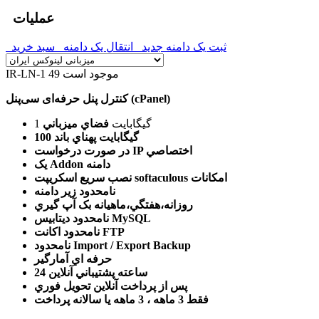
عملیات
ثبت یک دامنه جدید
انتقال یک دامنه
سبد خرید
49 موجود است
IR-LN-1
کنترل پنل حرفه‌ای سی‌پنل (cPanel)
1 گيگابايت
فضاي ميزباني
100 گيگابايت
پهناي باند
IP اختصاصي
در صورت درخواست
دامنه
یک Addon
امکانات
نصب سريع اسکريپت softaculous
نامحدود
زير دامنه
روزانه،هفتگي،ماهيانه
بک آپ گيري
ديتابيس MySQL
نامحدود
اکانت FTP
نامحدود
Import / Export Backup
نامحدود
حرفه اي
آمارگير
24 ساعته
پشتيباني آنلاين
پس از پرداخت آنلاين
تحويل فوري
فقط 3 ماهه ، 3 ماهه يا سالانه
پرداخت