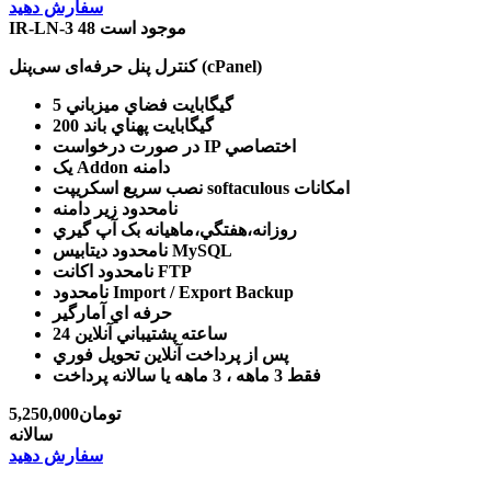
سفارش دهید
48 موجود است
IR-LN-3
کنترل پنل حرفه‌ای سی‌پنل (cPanel)
5 گيگابايت
فضاي ميزباني
200 گيگابايت
پهناي باند
IP اختصاصي
در صورت درخواست
دامنه
یک Addon
امکانات
نصب سريع اسکريپت softaculous
نامحدود
زير دامنه
روزانه،هفتگي،ماهيانه
بک آپ گيري
ديتابيس MySQL
نامحدود
اکانت FTP
نامحدود
Import / Export Backup
نامحدود
حرفه اي
آمارگير
24 ساعته
پشتيباني آنلاين
پس از پرداخت آنلاين
تحويل فوري
فقط 3 ماهه ، 3 ماهه يا سالانه
پرداخت
5,250,000تومان
سالانه
سفارش دهید