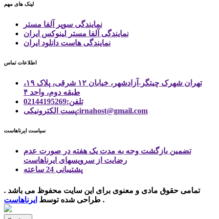
لینک های مهم
نمایندگی سوپر آلفا مستر
نمایندگی آلفا مستر لینوکس ایران
نمایندگی هاست دانلود ایران
اطلاعات تماس
تهران شهرک چیتگر-آزادشهر، خیابان ۱۲ شرقی، پلاک ۱۹،
طبقه دوم، واحد ۴
تلفن:02144195269
پست الكترونیكی:irnahost@gmail.com
سیاست ایرناهاست
تضمین بازگشت وجه به مدت یک هفته در صورت عدم
رضایت از سرویسهای ایرناهاست
پشتیبانی 24 ساعته
تمامی حقوق مادی و معنوی برای این سایت محفوظ می باشد .
.
طراحی شده توسط
ایرناهاست