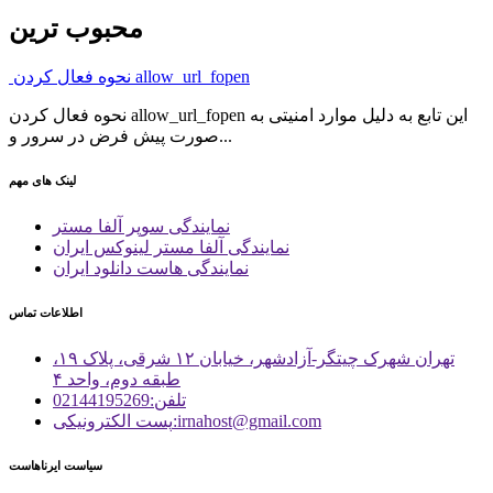
محبوب ترین
نحوه فعال کردن allow_url_fopen
نحوه فعال کردن allow_url_fopen این تابع به دلیل موارد امنیتی به
صورت پیش فرض در سرور و...
لینک های مهم
نمایندگی سوپر آلفا مستر
نمایندگی آلفا مستر لینوکس ایران
نمایندگی هاست دانلود ایران
اطلاعات تماس
تهران شهرک چیتگر-آزادشهر، خیابان ۱۲ شرقی، پلاک ۱۹،
طبقه دوم، واحد ۴
تلفن:02144195269
پست الكترونیكی:irnahost@gmail.com
سیاست ایرناهاست