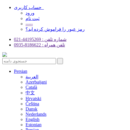
حساب کاربری
ورود
ثبت نام
-----
رمز عبور را فراموش کرده اید؟
شماره تلفن : 44195269-021
تلفن همراه : 8186622-0935
Persian
العربية
Azerbaijani
Català
中文
Hrvatski
Čeština
Dansk
Nederlands
English
Estonian
Persian