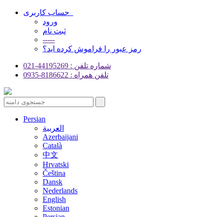
حساب کاربری
ورود
ثبت نام
-----
رمز عبور را فراموش کرده اید؟
شماره تلفن : 44195269-021
تلفن همراه : 8186622-0935
Persian
العربية
Azerbaijani
Català
中文
Hrvatski
Čeština
Dansk
Nederlands
English
Estonian
Persian