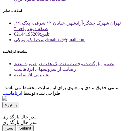
اطلاعات تماس
تهران شهرک چیتگر-آزادشهر، خیابان ۱۲ شرقی، پلاک ۱۹،
طبقه دوم، واحد ۴
تلفن:02144195269
پست الكترونیكی:irnahost@gmail.com
سیاست ایرناهاست
تضمین بازگشت وجه به مدت یک هفته در صورت عدم
رضایت از سرویسهای ایرناهاست
پشتیبانی 24 ساعته
تمامی حقوق مادی و معنوی برای این سایت محفوظ می باشد .
.
طراحی شده توسط
ایرناهاست
بستن
×
در حال بارگذاری...
در حال بارگذاری...
Submit
بستن