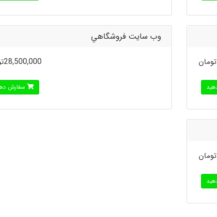
وب سايت فروشگاهي
28,500,000تومان
هید
سفارش دهی
هید