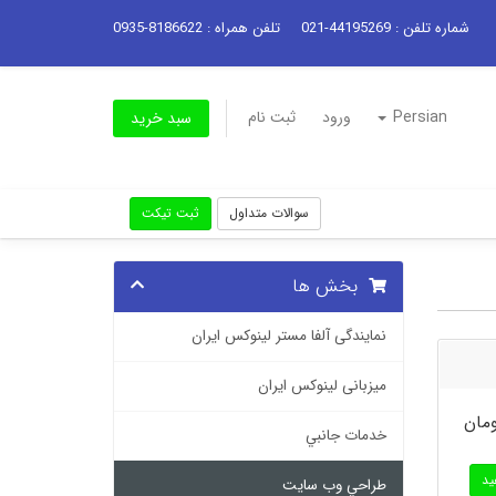
شماره تلفن : 44195269-021
تلفن همراه : 8186622-0935
Persian
ورود
ثبت نام
سبد خرید
سوالات متداول
ثبت تیکت
بخش ها
نمایندگی آلفا مستر لینوکس ایران
میزبانی لینوکس ایران
خدمات جانبي
د
طراحي وب سايت