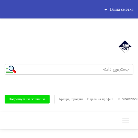
Ваша сметка
شماره تلفن : 44195269-021
تلفن همراه : 8186622-0935
Креирај профил
Најава на профил
Macedoni
Потрошувачка кошничка
Toggle
navigation