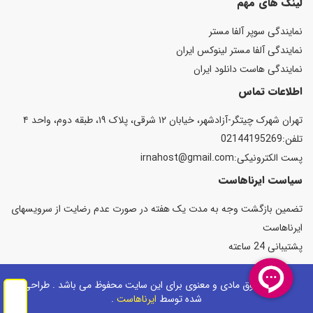
لینک های مهم
نمایندگی سوپر آلفا مستر
نمایندگی آلفا مستر لینوکس ایران
نمایندگی هاست دانلود ایران
اطلاعات تماس
تهران شهرک چیتگر-آزادشهر، خیابان ۱۲ شرقی، پلاک ۱۹، طبقه دوم، واحد ۴
تلفن:02144195269
پست الكترونیكی:irnahost@gmail.com
سیاست ایرناهاست
تضمین بازگشت وجه به مدت یک هفته در صورت عدم رضایت از سرویسهای
ایرناهاست
پشتیبانی 24 ساعته
تمامی حقوق مادی و معنوی برای این سایت محفوظ می باشد . طراحی
شده توسط
ایرناهاست
.