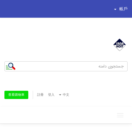
帳戶
شماره تلفن : 44195269-021
تلفن همراه : 8186622-0935
註冊
登入
中文
查看購物車
Toggle
navigation