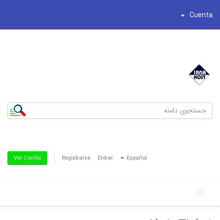
Cuenta
شماره تلفن : 44195269-021
تلفن همراه : 8186622-0935
Registrarse
Entrar
Español
Ver Carrito
Toggle
navigation