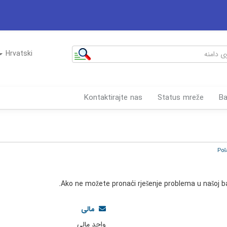
Hrvatski
Kontaktirajte nas
Status mreže
Ba
Ako ne možete pronaći rješenje problema u našoj baz
مالی
واحد مالی