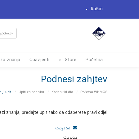
Račun
za znanja
Obavijesti
Store
Početna
Podnesi zahjtev
Pošalji upit
Upiti za podršku
Korisnički dio
Početna WHMCS
i znanja, predajte upit tako da odaberete pravi odjel.
مدیریت
مدیریت