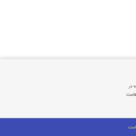
 در
هاست
هاست
.