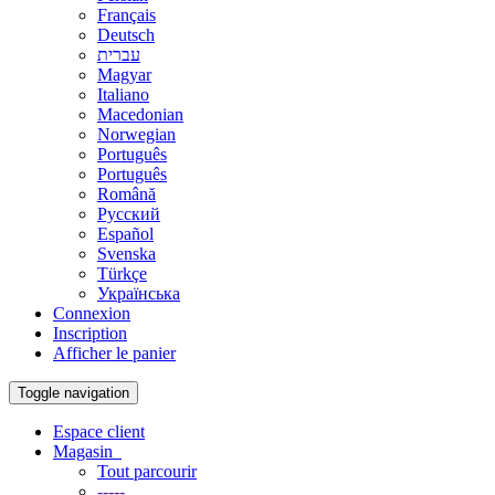
Français
Deutsch
עברית
Magyar
Italiano
Macedonian
Norwegian
Português
Português
Română
Русский
Español
Svenska
Türkçe
Українська
Connexion
Inscription
Afficher le panier
Toggle navigation
Espace client
Magasin
Tout parcourir
-----