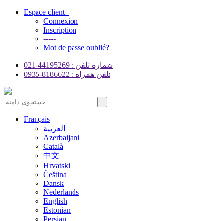
Espace client
Connexion
Inscription
-----
Mot de passe oublié?
شماره تلفن : 44195269-021
تلفن همراه : 8186622-0935
Français
العربية
Azerbaijani
Català
中文
Hrvatski
Čeština
Dansk
Nederlands
English
Estonian
Persian