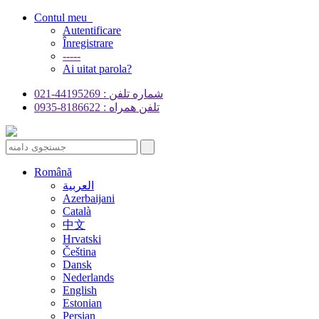
Contul meu
Autentificare
Înregistrare
-----
Ai uitat parola?
شماره تلفن : 44195269-021
تلفن همراه : 8186622-0935
Română
العربية
Azerbaijani
Català
中文
Hrvatski
Čeština
Dansk
Nederlands
English
Estonian
Persian