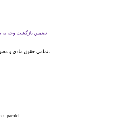
تضمین بازگشت وجه به م
.
تمامی حقوق مادی و معن
mea parolei