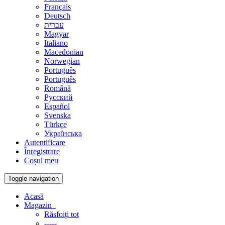
Français
Deutsch
עברית
Magyar
Italiano
Macedonian
Norwegian
Português
Português
Română
Русский
Español
Svenska
Türkçe
Українська
Autentificare
Înregistrare
Coșul meu
Toggle navigation
Acasă
Magazin
Răsfoiți tot
-----