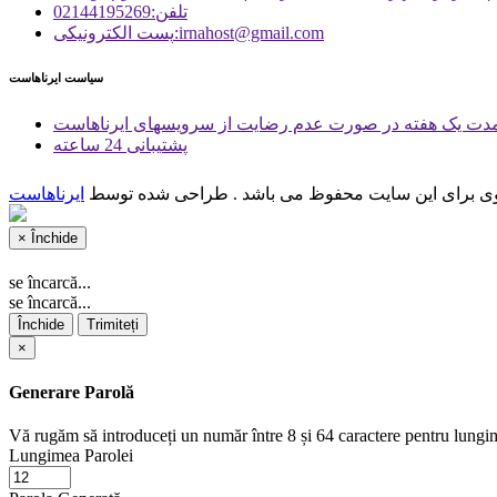
تلفن:02144195269
پست الكترونیكی:irnahost@gmail.com
سیاست ایرناهاست
دت یک هفته در صورت عدم رضایت از سرویسهای ایرناهاست
پشتیبانی 24 ساعته
وی برای این سایت محفوظ می باشد . طراحی شده توسط
ایرناهاست
×
Închide
se încarcă...
se încarcă...
Închide
Trimiteți
×
Generare Parolă
Vă rugăm să introduceți un număr între 8 și 64 caractere pentru lungi
Lungimea Parolei