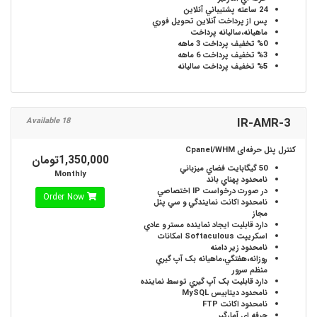
24 ساعته
پشتيباني آنلاين
پس از پرداخت آنلاين
تحويل فوري
ماهيانه،ساليانه
پرداخت
%0
تخفيف پرداخت 3 ماهه
%3
تخفيف پرداخت 6 ماهه
%5
تخفيف پرداخت ساليانه
IR-AMR-3
18 Available
کنترل پنل حرفه‌ای Cpanel/WHM
1,350,000تومان
50 گیگابایت
فضاي ميزباني
Monthly
نامحدود
پهناي باند
در صورت درخواست
IP اختصاصي
Order Now
نامحدود
اکانت نمايندگي و سي پنل
مجاز
دارد
قابليت ايجاد نماينده مستر و عادي
اسکريپت Softaculous
امکانات
نامحدود
زير دامنه
روزانه،هفتگي،ماهيانه
بک آپ گيري
منظم سرور
دارد
قابليت بک آپ گيري توسط نماينده
نامحدود
ديتابيس MySQL
نامحدود
اکانت FTP
حرفه اي
آمارگير