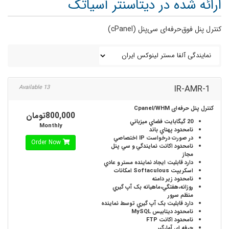
ارائه شده در دیتاسنتر آسیاتک
کنترل پنل فوق‌حرفه‌ای سی‌پنل (cPanel)
IR-AMR-1
13 Available
کنترل پنل حرفه‌ای Cpanel/WHM
800,000تومان
20 گیگابایت
فضاي ميزباني
Monthly
نامحدود
پهناي باند
در صورت درخواست
IP اختصاصي
Order Now
نامحدود
اکانت نمايندگي و سي پنل
مجاز
دارد
قابليت ايجاد نماينده مستر و عادي
اسکريپت Softaculous
امکانات
نامحدود
زير دامنه
روزانه،هفتگي،ماهيانه
بک آپ گيري
منظم سرور
دارد
قابليت بک آپ گيري توسط نماينده
نامحدود
ديتابيس MySQL
نامحدود
اکانت FTP
حرفه اي
آمارگير