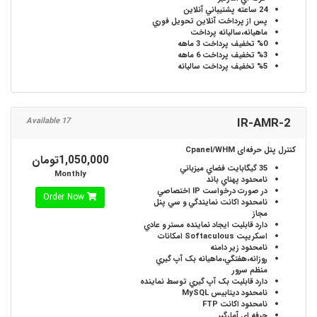
24 ساعته
پشتيباني آنلاين
پس از پرداخت آنلاين
تحويل فوري
ماهيانه،ساليانه
پرداخت
%0
تخفيف پرداخت 3 ماهه
%3
تخفيف پرداخت 6 ماهه
%5
تخفيف پرداخت ساليانه
IR-AMR-2
17 Available
کنترل پنل حرفه‌ای Cpanel/WHM
1,050,000تومان
35 گیگابایت
فضاي ميزباني
Monthly
نامحدود
پهناي باند
در صورت درخواست
IP اختصاصي
Order Now
نامحدود
اکانت نمايندگي و سي پنل
مجاز
دارد
قابليت ايجاد نماينده مستر و عادي
اسکريپت Softaculous
امکانات
نامحدود
زير دامنه
روزانه،هفتگي،ماهيانه
بک آپ گيري
منظم سرور
دارد
قابليت بک آپ گيري توسط نماينده
نامحدود
ديتابيس MySQL
نامحدود
اکانت FTP
حرفه اي
آمارگير