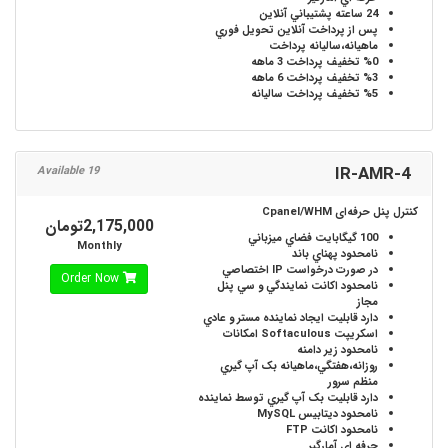
24 ساعته
پشتيباني آنلاين
پس از پرداخت آنلاين
تحويل فوري
ماهيانه،ساليانه
پرداخت
%0
تخفيف پرداخت 3 ماهه
%3
تخفيف پرداخت 6 ماهه
%5
تخفيف پرداخت ساليانه
IR-AMR-4
19 Available
کنترل پنل حرفه‌ای Cpanel/WHM
2,175,000تومان
100 گیگابایت
فضاي ميزباني
Monthly
نامحدود
پهناي باند
در صورت درخواست
IP اختصاصي
Order Now
نامحدود
اکانت نمايندگي و سي پنل
مجاز
دارد
قابليت ايجاد نماينده مستر و عادي
اسکريپت Softaculous
امکانات
نامحدود
زير دامنه
روزانه،هفتگي،ماهيانه
بک آپ گيري
منظم سرور
دارد
قابليت بک آپ گيري توسط نماينده
نامحدود
ديتابيس MySQL
نامحدود
اکانت FTP
حرفه اي
آمارگير