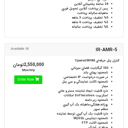
24 ساعته
پشتيباني آنلاين
پس از پرداخت آنلاين
تحويل فوري
ماهيانه،ساليانه
پرداخت
%0
تخفيف پرداخت 3 ماهه
%3
تخفيف پرداخت 6 ماهه
%5
تخفيف پرداخت ساليانه
IR-AMR-5
18 Available
کنترل پنل حرفه‌ای Cpanel/WHM
2,550,000تومان
150 گیگابایت
فضاي ميزباني
Monthly
نامحدود
پهناي باند
در صورت درخواست
IP اختصاصي
Order Now
نامحدود
اکانت نمايندگي و سي پنل
مجاز
دارد
قابليت ايجاد نماينده مستر و عادي
اسکريپت Softaculous
امکانات
نامحدود
زير دامنه
روزانه،هفتگي،ماهيانه
بک آپ گيري
منظم سرور
دارد
قابليت بک آپ گيري توسط نماينده
نامحدود
ديتابيس MySQL
نامحدود
اکانت FTP
حرفه اي
آمارگير