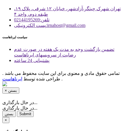
تهران شهرک چیتگر-آزادشهر، خیابان ۱۲ شرقی، پلاک ۱۹،
طبقه دوم، واحد ۴
تلفن:02144195269
پست الكترونیكی:irnahost@gmail.com
سیاست ایرناهاست
تضمین بازگشت وجه به مدت یک هفته در صورت عدم
رضایت از سرویسهای ایرناهاست
پشتیبانی 24 ساعته
تمامی حقوق مادی و معنوی برای این سایت محفوظ می باشد .
.
طراحی شده توسط
ایرناهاست
بستن
×
در حال بارگذاری...
در حال بارگذاری...
Submit
بستن
×