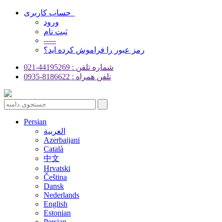
حساب کاربری
ورود
ثبت نام
-----
رمز عبور را فراموش کرده اید؟
شماره تلفن : 44195269-021
تلفن همراه : 8186622-0935
Persian
العربية
Azerbaijani
Català
中文
Hrvatski
Čeština
Dansk
Nederlands
English
Estonian
Persian