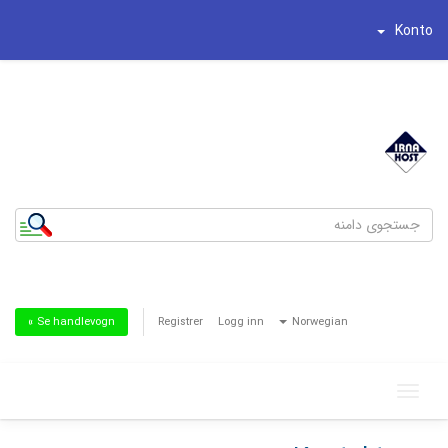
Konto
شماره تلفن : 44195269-021
تلفن همراه : 8186622-0935
Registrer
Logg inn
Norwegian
Se handlevogn »
Toggle
navigation