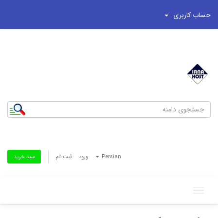
حساب کاربری
شماره تلفن : 44195269-021
تلفن همراه : 8186622-0935
Persian
ورود
ثبت نام
سبد خرید
Toggle
navigation