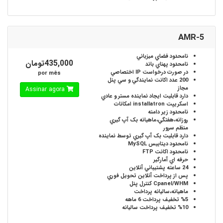
AMR-5
نامحدود
فضاي ميزباني
435,000تومان
نامحدود
پهناي باند
در صورت درخواست
IP اختصاصي
por mês
200 عدد
اکانت نمايندگي و سي پنل
مجاز
Assinar agora
دارد
قابليت ايجاد نماينده مستر و عادي
اسکريپت installatron
امکانات
نامحدود
زير دامنه
روزانه،هفتگي،ماهيانه
بک آپ گيري
منظم سرور
دارد
قابليت بک آپ گيري توسط نماينده
نامحدود
ديتابيس MySQL
نامحدود
اکانت FTP
حرفه اي
آمارگير
24 ساعته
پشتيباني آنلاين
پس از پرداخت آنلاين
تحويل فوري
Cpanel/WHM
کنترل پنل
ماهيانه،ساليانه
پرداخت
%5
تخفيف پرداخت 6 ماهه
%10
تخفيف پرداخت ساليانه