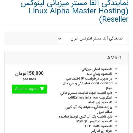
نمایندگی آلفا مستر میزبانی لینوکس
(Linux Alpha Master Hosting
Reseller)
AMR-1
نامحدود
فضاي ميزباني
150,000تومان
نامحدود
پهناي باند
در صورت درخواست
IP اختصاصي
por mês
30 اکانت
اکانت نمايندگي و سي پنل
مجاز
Assinar agora
دارد
قابليت ايجاد نماينده مستر و عادي
اسکريپت installatron
امکانات
نامحدود
زير دامنه
روزانه،هفتگي،ماهيانه
بک آپ گيري
منظم سرور
دارد
قابليت بک آپ گيري توسط نماينده
نامحدود
ديتابيس MySQL
نامحدود
اکانت FTP
حرفه اي
آمارگير