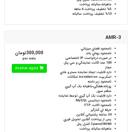
ماهيانه،ساليانه
پرداخت
%5
تخفيف پرداخت 6 ماهه
%10
تخفيف پرداخت ساليانه
AMR-3
نامحدود
فضاي ميزباني
300,000تومان
نامحدود
پهناي باند
در صورت درخواست
IP اختصاصي
por mês
100 عدد
اکانت نمايندگي و سي پنل
مجاز
Assinar agora
دارد
قابليت ايجاد نماينده مستر و عادي
اسکريپت installatron
امکانات
نامحدود
زير دامنه
روزانه،هفتگي،ماهيانه
بک آپ گيري
منظم سرور
دارد
قابليت بک آپ گيري توسط نماينده
نامحدود
ديتابيس MySQL
نامحدود
اکانت FTP
حرفه اي
آمارگير
24 ساعته
پشتيباني آنلاين
پس از پرداخت آنلاين
تحويل فوري
Cpanel/WHM
کنترل پنل
ماهيانه،ساليانه
پرداخت