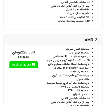
24 ساعته
پشتيباني آنلاين
پس از پرداخت آنلاين
تحويل فوري
Cpanel/WHM
کنترل پنل
ماهيانه،ساليانه
پرداخت
%5
تخفيف پرداخت 6 ماهه
%10
تخفيف پرداخت ساليانه
AMR-2
نامحدود
فضاي ميزباني
220,000تومان
نامحدود
پهناي باند
در صورت درخواست
IP اختصاصي
por mês
60 عدد
اکانت نمايندگي و سي پنل مجاز
دارد
قابليت ايجاد نماينده مستر و عادي
Assinar agora
اسکريپت installatron
امکانات
نامحدود
زير دامنه
روزانه،هفتگي،ماهيانه
بک آپ گيري
منظم سرور
دارد
قابليت بک آپ گيري توسط نماينده
نامحدود
ديتابيس MySQL
نامحدود
اکانت FTP
حرفه اي
آمارگير
24 ساعته
پشتيباني آنلاين
پس از پرداخت آنلاين
تحويل فوري
Cpanel/WHM
کنترل پنل