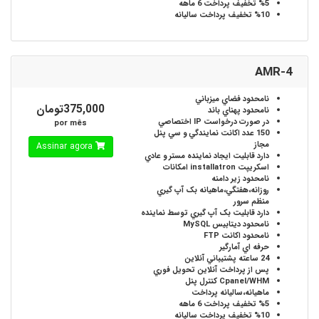
%5
تخفيف پرداخت 6 ماهه
%10
تخفيف پرداخت ساليانه
AMR-4
نامحدود
فضاي ميزباني
375,000تومان
نامحدود
پهناي باند
در صورت درخواست
IP اختصاصي
por mês
150 عدد
اکانت نمايندگي و سي پنل
مجاز
Assinar agora
دارد
قابليت ايجاد نماينده مستر و عادي
اسکريپت installatron
امکانات
نامحدود
زير دامنه
روزانه،هفتگي،ماهيانه
بک آپ گيري
منظم سرور
دارد
قابليت بک آپ گيري توسط نماينده
نامحدود
ديتابيس MySQL
نامحدود
اکانت FTP
حرفه اي
آمارگير
24 ساعته
پشتيباني آنلاين
پس از پرداخت آنلاين
تحويل فوري
Cpanel/WHM
کنترل پنل
ماهيانه،ساليانه
پرداخت
%5
تخفيف پرداخت 6 ماهه
%10
تخفيف پرداخت ساليانه