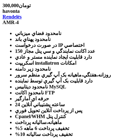
300,000تومان
havonta
Rendelés
AMR-4
نامحدود
فضاي ميزباني
نامحدود
پهناي باند
IP اختصاصي
در صورت درخواست
150 عدد
اکانت نمايندگي و سي پنل مجاز
دارد
قابليت ايجاد نماينده مستر و عادي
امکانات
اسکريپت installatron
نامحدود
زير دامنه
روزانه،هفتگي،ماهيانه
بک آپ گيري منظم سرور
دارد
قابليت بک آپ گيري توسط نماينده
ديتابيس MySQL
نامحدود
اکانت FTP
نامحدود
حرفه اي
آمارگير
24 ساعته
پشتيباني آنلاين
پس از پرداخت آنلاين
تحويل فوري
کنترل پنل
Cpanel/WHM
ماهيانه،ساليانه
پرداخت
تخفيف پرداخت 6 ماهه
%5
تخفيف پرداخت ساليانه
%10