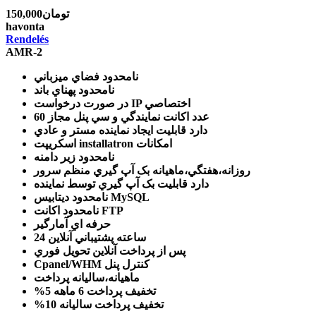
150,000تومان
havonta
Rendelés
AMR-2
نامحدود
فضاي ميزباني
نامحدود
پهناي باند
IP اختصاصي
در صورت درخواست
60 عدد
اکانت نمايندگي و سي پنل مجاز
دارد
قابليت ايجاد نماينده مستر و عادي
امکانات
اسکريپت installatron
نامحدود
زير دامنه
روزانه،هفتگي،ماهيانه
بک آپ گيري منظم سرور
دارد
قابليت بک آپ گيري توسط نماينده
ديتابيس MySQL
نامحدود
اکانت FTP
نامحدود
حرفه اي
آمارگير
24 ساعته
پشتيباني آنلاين
پس از پرداخت آنلاين
تحويل فوري
کنترل پنل
Cpanel/WHM
ماهيانه،ساليانه
پرداخت
تخفيف پرداخت 6 ماهه
%5
تخفيف پرداخت ساليانه
%10