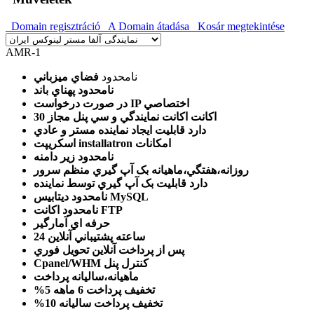
Domain regisztráció
A Domain átadása
Kosár megtekintése
AMR-1
نامحدود
فضاي ميزباني
نامحدود
پهناي باند
IP اختصاصي
در صورت درخواست
30 اکانت
اکانت نمايندگي و سي پنل مجاز
دارد
قابليت ايجاد نماينده مستر و عادي
امکانات
اسکريپت installatron
نامحدود
زير دامنه
روزانه،هفتگي،ماهيانه
بک آپ گيري منظم سرور
دارد
قابليت بک آپ گيري توسط نماينده
ديتابيس MySQL
نامحدود
اکانت FTP
نامحدود
حرفه اي
آمارگير
24 ساعته
پشتيباني آنلاين
پس از پرداخت آنلاين
تحويل فوري
کنترل پنل
Cpanel/WHM
ماهيانه،ساليانه
پرداخت
تخفيف پرداخت 6 ماهه
%5
تخفيف پرداخت ساليانه
%10