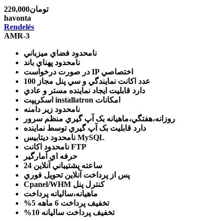
220,000تومان
havonta
Rendelés
AMR-3
نامحدود
فضاي ميزباني
نامحدود
پهناي باند
IP اختصاصي
در صورت درخواست
100 عدد
اکانت نمايندگي و سي پنل مجاز
دارد
قابليت ايجاد نماينده مستر و عادي
امکانات
اسکريپت installatron
نامحدود
زير دامنه
روزانه،هفتگي،ماهيانه
بک آپ گيري منظم سرور
دارد
قابليت بک آپ گيري توسط نماينده
ديتابيس MySQL
نامحدود
اکانت FTP
نامحدود
حرفه اي
آمارگير
24 ساعته
پشتيباني آنلاين
پس از پرداخت آنلاين
تحويل فوري
کنترل پنل
Cpanel/WHM
ماهيانه،ساليانه
پرداخت
تخفيف پرداخت 6 ماهه
%5
تخفيف پرداخت ساليانه
%10