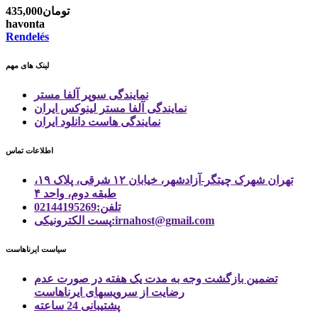
435,000تومان
havonta
Rendelés
لینک های مهم
نمایندگی سوپر آلفا مستر
نمایندگی آلفا مستر لینوکس ایران
نمایندگی هاست دانلود ایران
اطلاعات تماس
تهران شهرک چیتگر-آزادشهر، خیابان ۱۲ شرقی، پلاک ۱۹،
طبقه دوم، واحد ۴
تلفن:02144195269
پست الكترونیكی:irnahost@gmail.com
سیاست ایرناهاست
تضمین بازگشت وجه به مدت یک هفته در صورت عدم
رضایت از سرویسهای ایرناهاست
پشتیبانی 24 ساعته