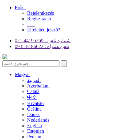
Fiók
Bejelentkezés
Regisztráció
-----
Elfelejtett jelszó?
شماره تلفن : 44195269-021
تلفن همراه : 8186622-0935
Magyar
العربية
Azerbaijani
Català
中文
Hrvatski
Čeština
Dansk
Nederlands
English
Estonian
Persian