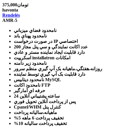
375,000تومان
havonta
Rendelés
AMR-5
نامحدود
فضاي ميزباني
نامحدود
پهناي باند
IP اختصاصي
در صورت درخواست
200 عدد
اکانت نمايندگي و سي پنل مجاز
دارد
قابليت ايجاد نماينده مستر و عادي
امکانات
اسکريپت installatron
نامحدود
زير دامنه
روزانه،هفتگي،ماهيانه
بک آپ گيري منظم سرور
دارد
قابليت بک آپ گيري توسط نماينده
ديتابيس MySQL
نامحدود
اکانت FTP
نامحدود
حرفه اي
آمارگير
24 ساعته
پشتيباني آنلاين
پس از پرداخت آنلاين
تحويل فوري
کنترل پنل
Cpanel/WHM
ماهيانه،ساليانه
پرداخت
تخفيف پرداخت 6 ماهه
%5
تخفيف پرداخت ساليانه
%10