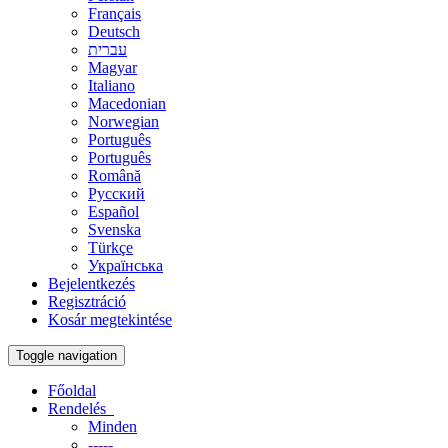
Français
Deutsch
עברית
Magyar
Italiano
Macedonian
Norwegian
Português
Português
Română
Русский
Español
Svenska
Türkçe
Українська
Bejelentkezés
Regisztráció
Kosár megtekintése
Toggle navigation
Főoldal
Rendelés
Minden
-----