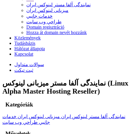
نمایندگی آلفا مستر لینوکس ایران
میزبانی لینوکس ایران
خدمات جانبي
طراحي وب سايت
Domain regisztráció
Hozza át domain nevét hozzánk
Közlemények
Tudásbázis
Hálózat állapota
Kapcsolat
سوالات متداول
ثبت تیکت
نمایندگی آلفا مستر میزبانی لینوکس (Linux
Alpha Master Hosting Reseller)
Kategóriák
نمایندگی آلفا مستر لینوکس ایران
میزبانی لینوکس ایران
خدمات
جانبي
طراحي وب سايت
Műveletek