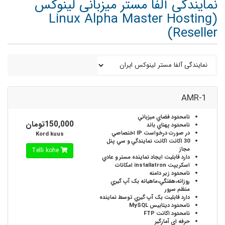
نمایندگی آلفا مستر میزبانی لینوکس
(Linux Alpha Master Hosting
Reseller)
AMR-1
نامحدود
فضاي ميزباني
150,000تومان
نامحدود
پهناي باند
در صورت درخواست
IP اختصاصي
Kord kuus
30 اکانت
اکانت نمايندگي و سي پنل
مجاز
Telli kohe
دارد
قابليت ايجاد نماينده مستر و عادي
اسکريپت installatron
امکانات
نامحدود
زير دامنه
روزانه،هفتگي،ماهيانه
بک آپ گيري
منظم سرور
دارد
قابليت بک آپ گيري توسط نماينده
نامحدود
ديتابيس MySQL
نامحدود
اکانت FTP
حرفه اي
آمارگير