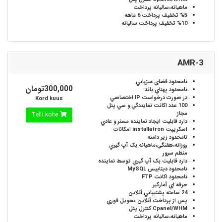
ماهيانه،ساليانه
پرداخت
%5
تخفيف پرداخت 6 ماهه
%10
تخفيف پرداخت ساليانه
AMR-3
نامحدود
فضاي ميزباني
300,000تومان
نامحدود
پهناي باند
در صورت درخواست
IP اختصاصي
Kord kuus
100 عدد
اکانت نمايندگي و سي پنل
مجاز
Telli kohe
دارد
قابليت ايجاد نماينده مستر و عادي
اسکريپت installatron
امکانات
نامحدود
زير دامنه
روزانه،هفتگي،ماهيانه
بک آپ گيري
منظم سرور
دارد
قابليت بک آپ گيري توسط نماينده
نامحدود
ديتابيس MySQL
نامحدود
اکانت FTP
حرفه اي
آمارگير
24 ساعته
پشتيباني آنلاين
پس از پرداخت آنلاين
تحويل فوري
Cpanel/WHM
کنترل پنل
ماهيانه،ساليانه
پرداخت