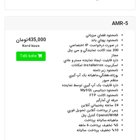
AMR-5
نامحدود
فضاي ميزباني
435,000تومان
نامحدود
پهناي باند
در صورت درخواست
IP اختصاصي
Kord kuus
200 عدد
اکانت نمايندگي و سي پنل
مجاز
Telli kohe
دارد
قابليت ايجاد نماينده مستر و عادي
اسکريپت installatron
امکانات
نامحدود
زير دامنه
روزانه،هفتگي،ماهيانه
بک آپ گيري
منظم سرور
دارد
قابليت بک آپ گيري توسط نماينده
نامحدود
ديتابيس MySQL
نامحدود
اکانت FTP
حرفه اي
آمارگير
24 ساعته
پشتيباني آنلاين
پس از پرداخت آنلاين
تحويل فوري
Cpanel/WHM
کنترل پنل
ماهيانه،ساليانه
پرداخت
%5
تخفيف پرداخت 6 ماهه
%10
تخفيف پرداخت ساليانه