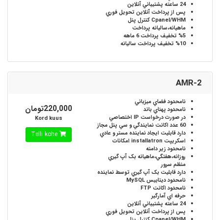
24 ساعته
پشتيباني آنلاين
پس از پرداخت آنلاين
تحويل فوري
Cpanel/WHM
کنترل پنل
ماهيانه،ساليانه
پرداخت
%5
تخفيف پرداخت 6 ماهه
%10
تخفيف پرداخت ساليانه
AMR-2
نامحدود
فضاي ميزباني
220,000تومان
نامحدود
پهناي باند
در صورت درخواست
IP اختصاصي
Kord kuus
60 عدد
اکانت نمايندگي و سي پنل مجاز
دارد
قابليت ايجاد نماينده مستر و عادي
Telli kohe
اسکريپت installatron
امکانات
نامحدود
زير دامنه
روزانه،هفتگي،ماهيانه
بک آپ گيري
منظم سرور
دارد
قابليت بک آپ گيري توسط نماينده
نامحدود
ديتابيس MySQL
نامحدود
اکانت FTP
حرفه اي
آمارگير
24 ساعته
پشتيباني آنلاين
پس از پرداخت آنلاين
تحويل فوري
Cpanel/WHM
کنترل پنل