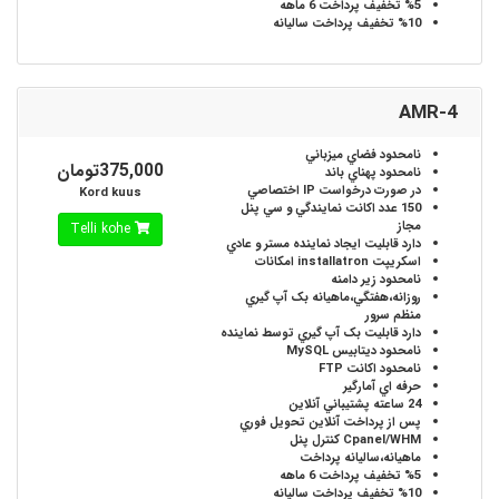
%5
تخفيف پرداخت 6 ماهه
%10
تخفيف پرداخت ساليانه
AMR-4
نامحدود
فضاي ميزباني
375,000تومان
نامحدود
پهناي باند
در صورت درخواست
IP اختصاصي
Kord kuus
150 عدد
اکانت نمايندگي و سي پنل
مجاز
Telli kohe
دارد
قابليت ايجاد نماينده مستر و عادي
اسکريپت installatron
امکانات
نامحدود
زير دامنه
روزانه،هفتگي،ماهيانه
بک آپ گيري
منظم سرور
دارد
قابليت بک آپ گيري توسط نماينده
نامحدود
ديتابيس MySQL
نامحدود
اکانت FTP
حرفه اي
آمارگير
24 ساعته
پشتيباني آنلاين
پس از پرداخت آنلاين
تحويل فوري
Cpanel/WHM
کنترل پنل
ماهيانه،ساليانه
پرداخت
%5
تخفيف پرداخت 6 ماهه
%10
تخفيف پرداخت ساليانه