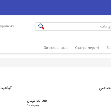
країнська
Зв'язок з нами
Статус мережі
Ба
گواهينامه 
132,000تومان
За півроку