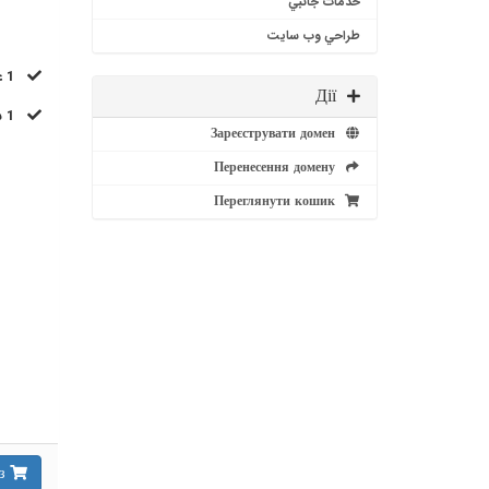
خدمات جانبي
طراحي وب سايت
1 عدد
Дії
1 سال
Зареєструвати домен
Перенесення домену
Переглянути кошик
Замовити зараз