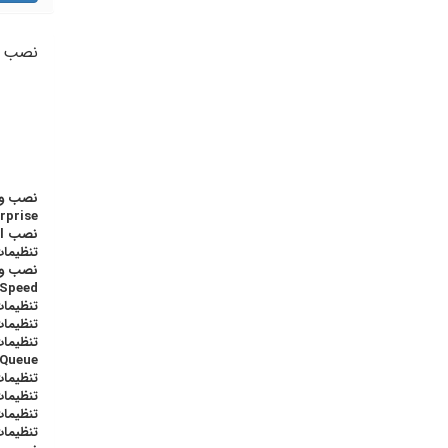
نصب و
Enterprise – دیگر سیستم عا
نصب cPanel و تنظیمات سرور
تنظیمات
Speed)
تنظیمات 
تنظیمات P
Queue
تنظیما
تنظیما
تنظیمات
تنظیمات SSL و بخش های امنیتی (متعلق به 