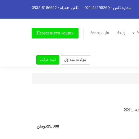
شماره تلفن : 44195269-021
تلفن همراه : 8186622-0935
Реєстрація
Вхід
У
Переглянути кошик
سوالات متداول
ثبت تیکت
SSL
25,000تومان