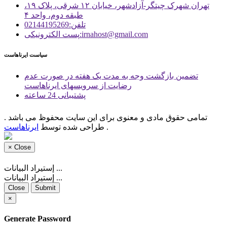
تهران شهرک چیتگر-آزادشهر، خیابان ۱۲ شرقی، پلاک ۱۹،
طبقه دوم، واحد ۴
تلفن:02144195269
پست الكترونیكی:irnahost@gmail.com
سیاست ایرناهاست
تضمین بازگشت وجه به مدت یک هفته در صورت عدم
رضایت از سرویسهای ایرناهاست
پشتیبانی 24 ساعته
تمامی حقوق مادی و معنوی برای این سایت محفوظ می باشد .
.
طراحی شده توسط
ایرناهاست
×
Close
إستيراد البيانات ...
إستيراد البيانات ...
Close
Submit
×
Generate Password