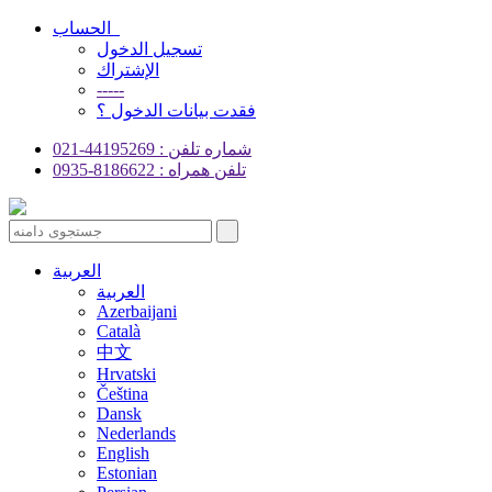
الحساب
تسجيل الدخول
الإشتراك
-----
فقدت بيانات الدخول ؟
شماره تلفن : 44195269-021
تلفن همراه : 8186622-0935
العربية
العربية
Azerbaijani
Català
中文
Hrvatski
Čeština
Dansk
Nederlands
English
Estonian