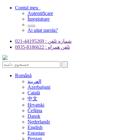
Contul meu
Autentificare
Înregistrare
-----
Ai uitat parola?
شماره تلفن : 44195269-021
تلفن همراه : 8186622-0935
Română
العربية
Azerbaijani
Català
中文
Hrvatski
Čeština
Dansk
Nederlands
English
Estonian
Persian