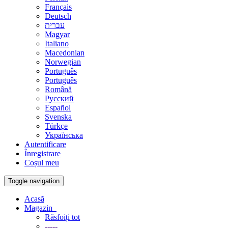
Français
Deutsch
עברית
Magyar
Italiano
Macedonian
Norwegian
Português
Português
Română
Русский
Español
Svenska
Türkçe
Українська
Autentificare
Înregistrare
Coșul meu
Toggle navigation
Acasă
Magazin
Răsfoiți tot
-----