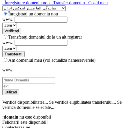
Înregistrare domeniu nou
Transfer domeniu
Coșul meu
Înregistrați un domeniu nou
www.
Verificați
Transferați domeniul de la un alt registrar
www.
Transferați
Am domeniul meu (voi actualiza nameserverele)
www.
Utilizați
Verifică disponibilitatea...
Se verifică eligibilitatea transferului...
Se
verifică domeniile selectate...
:domain
nu este disponibil
Felicitări!
este disponibil!
Contacteaza-ne