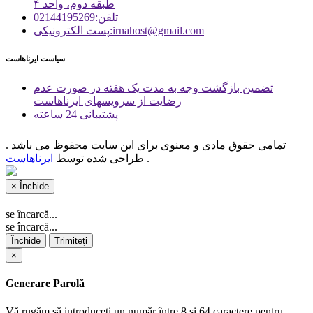
طبقه دوم، واحد ۴
تلفن:02144195269
پست الكترونیكی:irnahost@gmail.com
سیاست ایرناهاست
تضمین بازگشت وجه به مدت یک هفته در صورت عدم
رضایت از سرویسهای ایرناهاست
پشتیبانی 24 ساعته
تمامی حقوق مادی و معنوی برای این سایت محفوظ می باشد .
.
طراحی شده توسط
ایرناهاست
×
Închide
se încarcă...
se încarcă...
Închide
Trimiteți
×
Generare Parolă
Vă rugăm să introduceți un număr între 8 și 64 caractere pentru