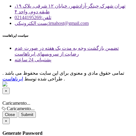
تهران شهرک چیتگر-آزادشهر، خیابان ۱۲ شرقی، پلاک ۱۹،
طبقه دوم، واحد ۴
تلفن:02144195269
پست الكترونیكی:irnahost@gmail.com
سیاست ایرناهاست
تضمین بازگشت وجه به مدت یک هفته در صورت عدم
رضایت از سرویسهای ایرناهاست
پشتیبانی 24 ساعته
تمامی حقوق مادی و معنوی برای این سایت محفوظ می باشد .
.
طراحی شده توسط
ایرناهاست
×
Close
Caricamento...
Caricamento...
Close
Submit
×
Generate Password