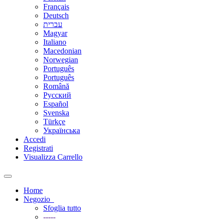
Français
Deutsch
עברית
Magyar
Italiano
Macedonian
Norwegian
Português
Português
Română
Русский
Español
Svenska
Türkçe
Українська
Accedi
Registrati
Visualizza Carrello
Toggle
navigation
Home
Negozio
Sfoglia tutto
-----