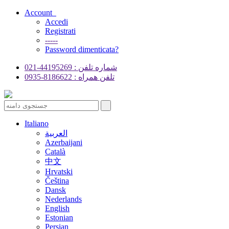
Account
Accedi
Registrati
-----
Password dimenticata?
شماره تلفن : 44195269-021
تلفن همراه : 8186622-0935
Italiano
العربية
Azerbaijani
Català
中文
Hrvatski
Čeština
Dansk
Nederlands
English
Estonian
Persian