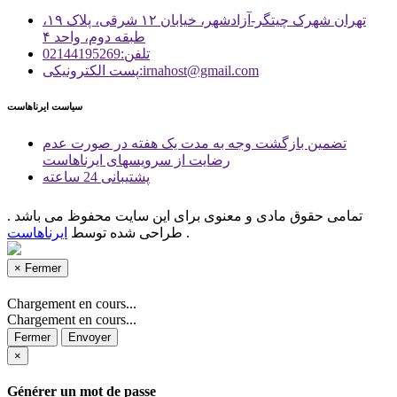
تهران شهرک چیتگر-آزادشهر، خیابان ۱۲ شرقی، پلاک ۱۹،
طبقه دوم، واحد ۴
تلفن:02144195269
پست الكترونیكی:irnahost@gmail.com
سیاست ایرناهاست
تضمین بازگشت وجه به مدت یک هفته در صورت عدم
رضایت از سرویسهای ایرناهاست
پشتیبانی 24 ساعته
تمامی حقوق مادی و معنوی برای این سایت محفوظ می باشد .
.
طراحی شده توسط
ایرناهاست
×
Fermer
Chargement en cours...
Chargement en cours...
Fermer
Envoyer
×
Générer un mot de passe