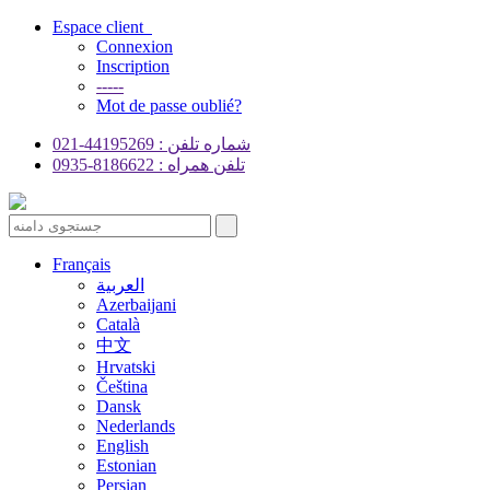
Espace client
Connexion
Inscription
-----
Mot de passe oublié?
شماره تلفن : 44195269-021
تلفن همراه : 8186622-0935
Français
العربية
Azerbaijani
Català
中文
Hrvatski
Čeština
Dansk
Nederlands
English
Estonian
Persian