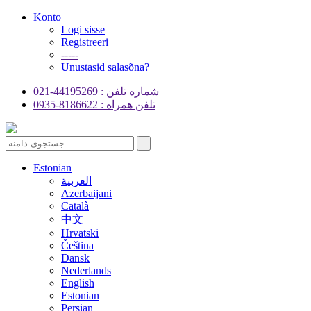
Konto
Logi sisse
Registreeri
-----
Unustasid salasõna?
شماره تلفن : 44195269-021
تلفن همراه : 8186622-0935
Estonian
العربية
Azerbaijani
Català
中文
Hrvatski
Čeština
Dansk
Nederlands
English
Estonian
Persian