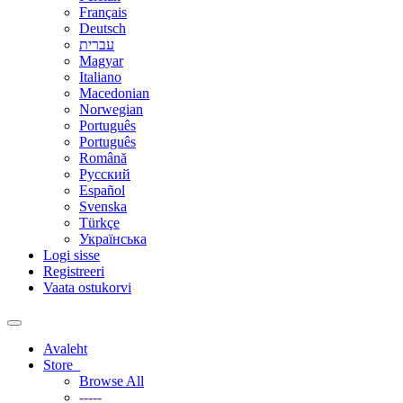
Français
Deutsch
עברית
Magyar
Italiano
Macedonian
Norwegian
Português
Português
Română
Русский
Español
Svenska
Türkçe
Українська
Logi sisse
Registreeri
Vaata ostukorvi
Toggle
navigation
Avaleht
Store
Browse All
-----