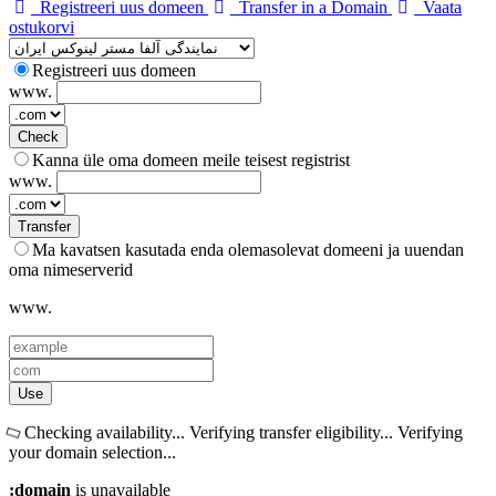
Registreeri uus domeen
Transfer in a Domain
Vaata
ostukorvi
Registreeri uus domeen
www.
Check
Kanna üle oma domeen meile teisest registrist
www.
Transfer
Ma kavatsen kasutada enda olemasolevat domeeni ja uuendan
oma nimeserverid
www.
Use
Checking availability...
Verifying transfer eligibility...
Verifying
your domain selection...
:domain
is unavailable