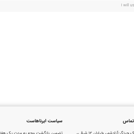
I will 
 تماس
سیاست ایرناهاست
تهران شهرک چیتگر-آزادشهر، خیابان ۱۲ شرقی،
تضمین بازگشت وجه به مدت یک هفته