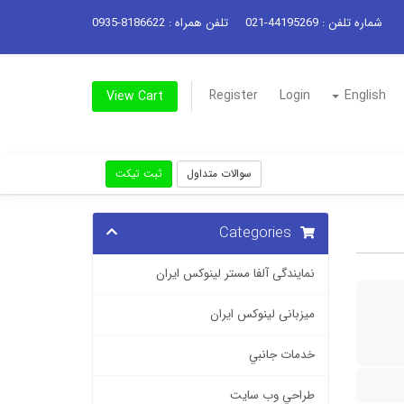
شماره تلفن : 44195269-021
تلفن همراه : 8186622-0935
Register
Login
English
View Cart
سوالات متداول
ثبت تیکت
Categories
نمایندگی آلفا مستر لینوکس ایران
میزبانی لینوکس ایران
خدمات جانبي
طراحي وب سايت