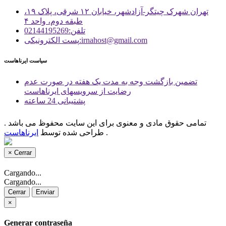
تهران شهرک چیتگر-آزادشهر، خیابان ۱۲ شرقی، پلاک ۱۹،
طبقه دوم، واحد ۴
تلفن:02144195269
پست الكترونیكی:irnahost@gmail.com
سیاست ایرناهاست
تضمین بازگشت وجه به مدت یک هفته در صورت عدم
رضایت از سرویسهای ایرناهاست
پشتیبانی 24 ساعته
تمامی حقوق مادی و معنوی برای این سایت محفوظ می باشد .
.
طراحی شده توسط
ایرناهاست
×
Cerrar
Cargando...
Cargando...
Cerrar
Enviar
×
Generar contraseña