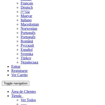
Français
Deutsch
עברית
Magyar
Italiano
Macedonian
Norwegian
Português
Português
Română
Русский
Español
Svenska
Türkçe
Українська
Entrar
Registrarse
Ver Carrito
Toggle navigation
Área de Clientes
Tienda
Ver Todos
-----