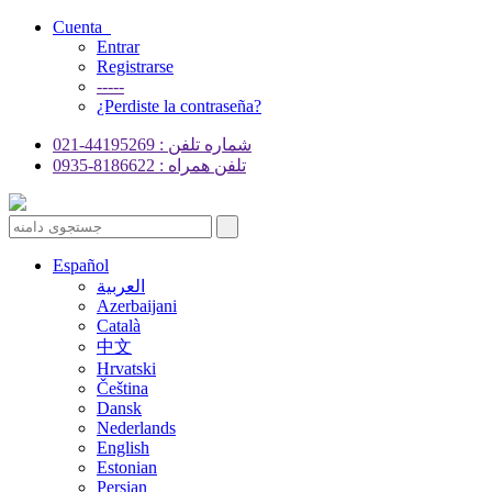
Cuenta
Entrar
Registrarse
-----
¿Perdiste la contraseña?
شماره تلفن : 44195269-021
تلفن همراه : 8186622-0935
Español
العربية
Azerbaijani
Català
中文
Hrvatski
Čeština
Dansk
Nederlands
English
Estonian
Persian