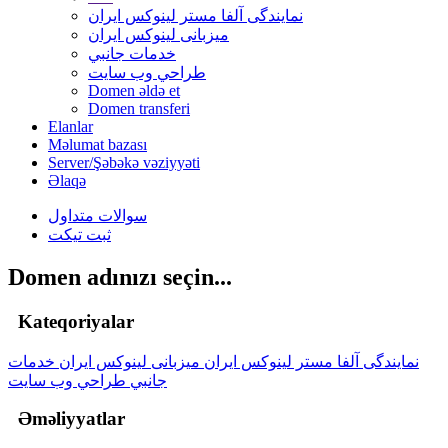
نمایندگی آلفا مستر لینوکس ایران
میزبانی لینوکس ایران
خدمات جانبي
طراحي وب سايت
Domen əldə et
Domen transferi
Elanlar
Məlumat bazası
Server/Şəbəkə vəziyyəti
Əlaqə
سوالات متداول
ثبت تیکت
Domen adınızı seçin...
Kateqoriyalar
نمایندگی آلفا مستر لینوکس ایران
میزبانی لینوکس ایران
خدمات
جانبي
طراحي وب سايت
Əməliyyatlar