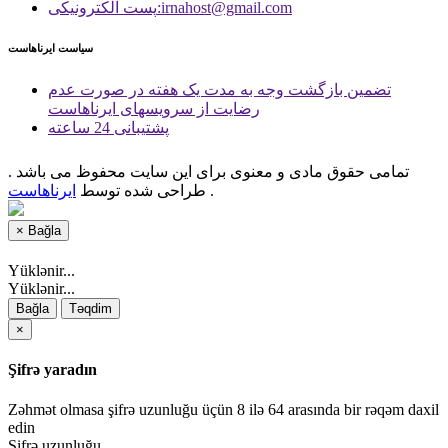
پست الكترونیكی:irnahost@gmail.com
سیاست ایرناهاست
تضمین بازگشت وجه به مدت یک هفته در صورت عدم
رضایت از سرویسهای ایرناهاست
پشتیبانی 24 ساعته
تمامی حقوق مادی و معنوی برای این سایت محفوظ می باشد .
.
طراحی شده توسط
ایرناهاست
×
Bağla
Yüklənir...
Yüklənir...
Bağla
Təqdim
×
Şifrə yaradın
Zəhmət olmasa şifrə uzunluğu üçün 8 ilə 64 arasında bir rəqəm daxil
edin
Şifrə uzunluğu