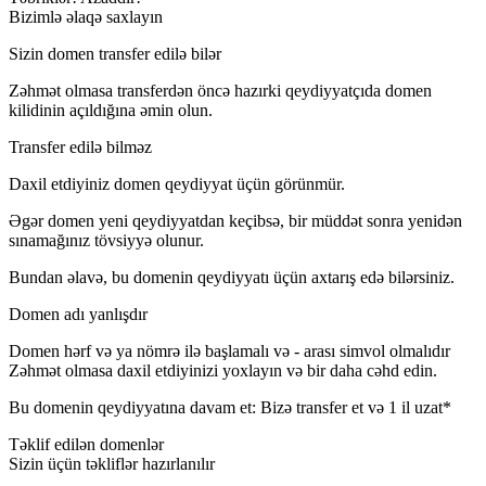
Bizimlə əlaqə saxlayın
Sizin domen transfer edilə bilər
Zəhmət olmasa transferdən öncə hazırki qeydiyyatçıda domen
kilidinin açıldığına əmin olun.
Transfer edilə bilməz
Daxil etdiyiniz domen qeydiyyat üçün görünmür.
Əgər domen yeni qeydiyyatdan keçibsə, bir müddət sonra yenidən
sınamağınız tövsiyyə olunur.
Bundan əlavə, bu domenin qeydiyyatı üçün axtarış edə bilərsiniz.
Domen adı yanlışdır
Domen hərf və ya nömrə ilə başlamalı və
-
arası simvol olmalıdır
Zəhmət olmasa daxil etdiyinizi yoxlayın və bir daha cəhd edin.
Bu domenin qeydiyyatına davam et:
Bizə transfer et və 1 il uzat*
Təklif edilən domenlər
Sizin üçün təkliflər hazırlanılır