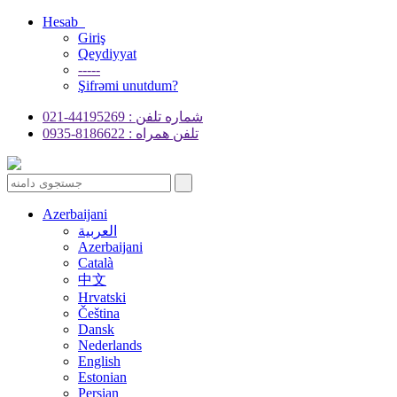
Hesab
Giriş
Qeydiyyat
-----
Şifrəmi unutdum?
شماره تلفن : 44195269-021
تلفن همراه : 8186622-0935
Azerbaijani
العربية
Azerbaijani
Català
中文
Hrvatski
Čeština
Dansk
Nederlands
English
Estonian
Persian