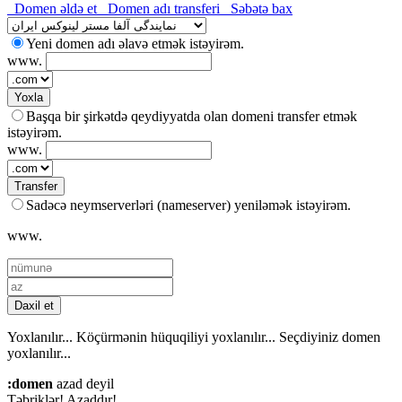
Domen əldə et
Domen adı transferi
Səbətə bax
Yeni domen adı əlavə etmək istəyirəm.
www.
Yoxla
Başqa bir şirkətdə qeydiyyatda olan domeni transfer etmək
istəyirəm.
www.
Transfer
Sadəcə neymserverləri (nameserver) yeniləmək istəyirəm.
www.
Daxil et
Yoxlanılır...
Köçürmənin hüquqiliyi yoxlanılır...
Seçdiyiniz domen
yoxlanılır...
:domen
azad deyil
Təbriklər!
Azaddır!