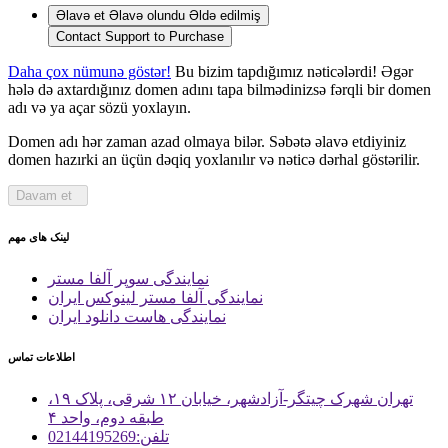
Əlavə et
Əlavə olundu
Əldə edilmiş
Contact Support to Purchase
Daha çox nümunə göstər!
Bu bizim tapdığımız nəticələrdi! Əgər
hələ də axtardığınız domen adını tapa bilmədinizsə fərqli bir domen
adı və ya açar sözü yoxlayın.
Domen adı hər zaman azad olmaya bilər. Səbətə əlavə etdiyiniz
domen hazırki an üçün dəqiq yoxlanılır və nəticə dərhal göstərilir.
Davam et
لینک های مهم
نمایندگی سوپر آلفا مستر
نمایندگی آلفا مستر لینوکس ایران
نمایندگی هاست دانلود ایران
اطلاعات تماس
تهران شهرک چیتگر-آزادشهر، خیابان ۱۲ شرقی، پلاک ۱۹،
طبقه دوم، واحد ۴
تلفن:02144195269