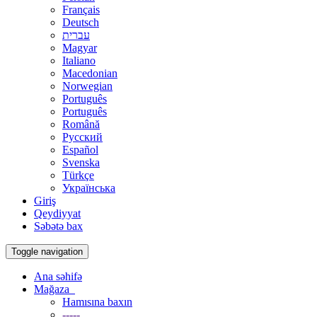
Français
Deutsch
עברית
Magyar
Italiano
Macedonian
Norwegian
Português
Português
Română
Русский
Español
Svenska
Türkçe
Українська
Giriş
Qeydiyyat
Səbətə bax
Toggle navigation
Ana səhifə
Mağaza
Hamısına baxın
-----