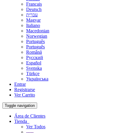
Français
Deutsch
עברית
Magyar
Italiano
Macedonian
Norwegian
Português
Português
Română
Русский
Español
Svenska
Türkçe
Українська
Entrar
Registrarse
Ver Carrito
Toggle navigation
Área de Clientes
Tienda
Ver Todos
-----