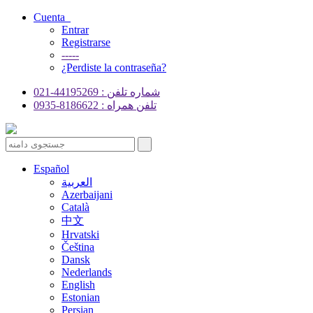
Cuenta
Entrar
Registrarse
-----
¿Perdiste la contraseña?
شماره تلفن : 44195269-021
تلفن همراه : 8186622-0935
Español
العربية
Azerbaijani
Català
中文
Hrvatski
Čeština
Dansk
Nederlands
English
Estonian
Persian