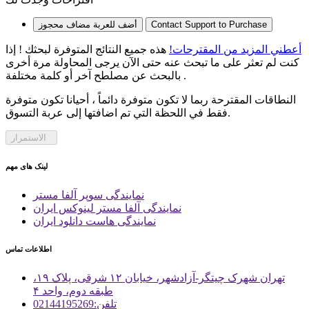
Contact Support to Purchase
أضف للعربة
مضاف
محجوز
أعطني المزيد من المقترحات!
هذه جميع النتائج المتوفرة لبحثك ! إذا
كنت لم تعثر على ما تبحث عنه حتى الآن يرجى المحاولة مرة أخرى
بالبحث عن مصلطح آخر أو كلمة مختلفة .
النطاقات المقترحة ربما لا تكون متوفرة دائماً ، أحيانا تكون متوفرة
فقط في اللحظة التي تم اضافتها إلى عربة التسوق.
الاستمرار
لینک های مهم
نمایندگی سوپر آلفا مستر
نمایندگی آلفا مستر لینوکس ایران
نمایندگی هاست دانلود ایران
اطلاعات تماس
تهران شهرک چیتگر-آزادشهر، خیابان ۱۲ شرقی، پلاک ۱۹،
طبقه دوم، واحد ۴
تلفن:02144195269