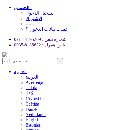
الحساب
تسجيل الدخول
الإشتراك
-----
فقدت بيانات الدخول ؟
شماره تلفن : 44195269-021
تلفن همراه : 8186622-0935
العربية
العربية
Azerbaijani
Català
中文
Hrvatski
Čeština
Dansk
Nederlands
English
Estonian