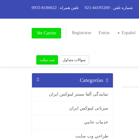
شماره تلفن : 44195269-021
تلفن همراه : 8186622-0935
Registrarse
Entrar
Español
Ver Carrito
سوالات متداول
ثبت تیکت
Categorías
نمایندگی آلفا مستر لینوکس ایران
میزبانی لینوکس ایران
خدمات جانبي
طراحي وب سايت