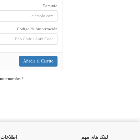
Dominio
Código de Autorización
Añadir al Carrito
* Se excluyen ciertos TLDs y dominios recientemente renovados
لینک های مهم
اطلاعات