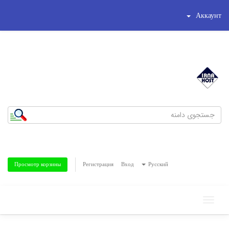
Аккаунт
شماره تلفن : 44195269-021
تلفن همراه : 8186622-0935
Регистрация
Вход
Русский
Просмотр корзины
Toggle
navigation