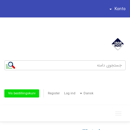
Konto
شماره تلفن : 44195269-021
تلفن همراه : 8186622-0935
Register
Log ind
Dansk
Vis bestillingskurv
Toggle
navigation