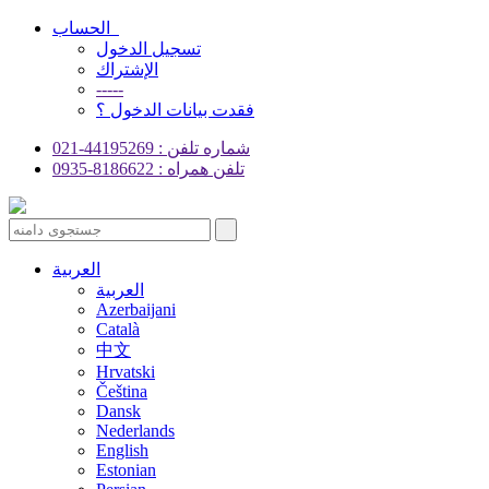
الحساب
تسجيل الدخول
الإشتراك
-----
فقدت بيانات الدخول ؟
شماره تلفن : 44195269-021
تلفن همراه : 8186622-0935
العربية
العربية
Azerbaijani
Català
中文
Hrvatski
Čeština
Dansk
Nederlands
English
Estonian