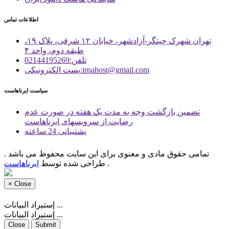
اطلاعات تماس
تهران شهرک چیتگر-آزادشهر، خیابان ۱۲ شرقی، پلاک ۱۹،
طبقه دوم، واحد ۴
تلفن:02144195269
پست الكترونیكی:irnahost@gmail.com
سیاست ایرناهاست
تضمین بازگشت وجه به مدت یک هفته در صورت عدم
رضایت از سرویسهای ایرناهاست
پشتیبانی 24 ساعته
تمامی حقوق مادی و معنوی برای این سایت محفوظ می باشد .
.
طراحی شده توسط
ایرناهاست
×
Close
إستيراد البيانات ...
إستيراد البيانات ...
Close
Submit