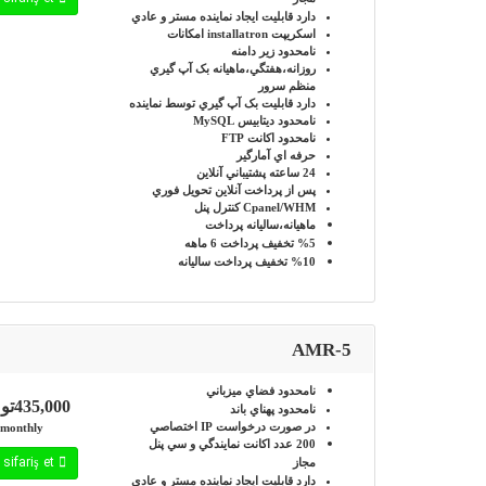
دارد
قابليت ايجاد نماينده مستر و عادي
اسکريپت installatron
امکانات
نامحدود
زير دامنه
روزانه،هفتگي،ماهيانه
بک آپ گيري
منظم سرور
دارد
قابليت بک آپ گيري توسط نماينده
نامحدود
ديتابيس MySQL
نامحدود
اکانت FTP
حرفه اي
آمارگير
24 ساعته
پشتيباني آنلاين
پس از پرداخت آنلاين
تحويل فوري
Cpanel/WHM
کنترل پنل
ماهيانه،ساليانه
پرداخت
%5
تخفيف پرداخت 6 ماهه
%10
تخفيف پرداخت ساليانه
AMR-5
نامحدود
فضاي ميزباني
435,000تومان
نامحدود
پهناي باند
در صورت درخواست
IP اختصاصي
monthly
200 عدد
اکانت نمايندگي و سي پنل
İndi sifariş et
مجاز
دارد
قابليت ايجاد نماينده مستر و عادي