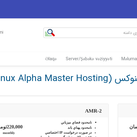
ni
Əlaqə
Server/Şəbəkə vəziyyəti
Məluma
نمایندگی آلفا مستر میزبانی لینوکس (ux Alpha Master Hosting
AMR-2
نامحدود
فضاي ميزباني
220,000تومان
نامحدود
پهناي باند
در صورت درخواست
IP اختصاصي
monthly