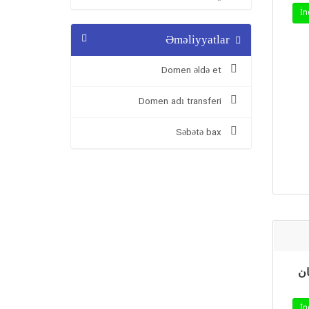
Əməliyyatlar
Domen əldə et
Domen adı transferi
Səbətə bax