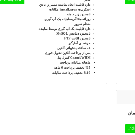
دارد
قابليت ايجاد نماينده مستر و عادي
اسکريپت installatron
امکانات
نامحدود
زير دامنه
روزانه،هفتگي،ماهيانه
بک آپ گيري
منظم سرور
دارد
قابليت بک آپ گيري توسط نماينده
نامحدود
ديتابيس MySQL
نامحدود
اکانت FTP
حرفه اي
آمارگير
24 ساعته
پشتيباني آنلاين
پس از پرداخت آنلاين
تحويل فوري
Cpanel/WHM
کنترل پنل
ماهيانه،ساليانه
پرداخت
%5
تخفيف پرداخت 6 ماهه
%10
تخفيف پرداخت ساليانه