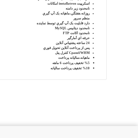
اسکريپت installatron
امکانات
نامحدود
زير دامنه
روزانه،هفتگي،ماهيانه
بک آپ گيري
منظم سرور
دارد
قابليت بک آپ گيري توسط نماينده
نامحدود
ديتابيس MySQL
نامحدود
اکانت FTP
حرفه اي
آمارگير
24 ساعته
پشتيباني آنلاين
پس از پرداخت آنلاين
تحويل فوري
Cpanel/WHM
کنترل پنل
ماهيانه،ساليانه
پرداخت
%5
تخفيف پرداخت 6 ماهه
%10
تخفيف پرداخت ساليانه