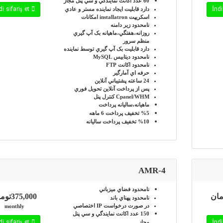
60 عدد
اکانت نمايندگي و سي پنل مجاز
İndi sifariş et
دارد
قابليت ايجاد نماينده مستر و عادي
اسکريپت installatron
امکانات
نامحدود
زير دامنه
روزانه،هفتگي،ماهيانه
بک آپ گيري
منظم سرور
دارد
قابليت بک آپ گيري توسط نماينده
نامحدود
ديتابيس MySQL
نامحدود
اکانت FTP
حرفه اي
آمارگير
24 ساعته
پشتيباني آنلاين
پس از پرداخت آنلاين
تحويل فوري
Cpanel/WHM
کنترل پنل
ماهيانه،ساليانه
پرداخت
%5
تخفيف پرداخت 6 ماهه
%10
تخفيف پرداخت ساليانه
AMR-4
نامحدود
فضاي ميزباني
375,000تومان
نامحدود
پهناي باند
در صورت درخواست
IP اختصاصي
monthly
150 عدد
اکانت نمايندگي و سي پنل
İndi sifariş et
مجاز