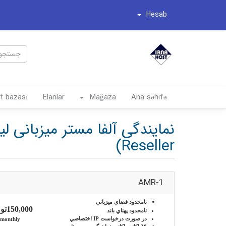
Hesab
t bazası
Elanlar
Mağaza
Ana səhifə
Reseller)
AMR-1
نامحدود
فضاي ميزباني
150,000تومان
نامحدود
پهناي باند
در صورت درخواست
IP اختصاصي
monthly