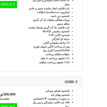
30 اکانت
اکانت نمايندگي و سي پنل
İndi sifariş et
مجاز
دارد
قابليت ايجاد نماينده مستر و عادي
اسکريپت installatron
امکانات
نامحدود
زير دامنه
روزانه،هفتگي،ماهيانه
بک آپ گيري
منظم سرور
دارد
قابليت بک آپ گيري توسط نماينده
نامحدود
ديتابيس MySQL
نامحدود
اکانت FTP
حرفه اي
آمارگير
24 ساعته
پشتيباني آنلاين
پس از پرداخت آنلاين
تحويل فوري
Cpanel/WHM
کنترل پنل
ماهيانه،ساليانه
پرداخت
%5
تخفيف پرداخت 6 ماهه
%10
تخفيف پرداخت ساليانه
AMR-3
نامحدود
فضاي ميزباني
300,000تومان
نامحدود
پهناي باند
در صورت درخواست
IP اختصاصي
monthly
100 عدد
اکانت نمايندگي و سي پنل
İndi sifariş et
مجاز