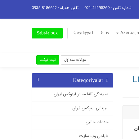
شماره تلفن : 44195269-021
تلفن همراه : 8186622-0935
Qeydiyyat
Giriş
Azerbaija
Səbətə bax
سوالات متداول
ثبت تیکت
Lin
Kateqoriyalar
نمایندگی آلفا مستر لینوکس ایران
میزبانی لینوکس ایران
خدمات جانبي
طراحي وب سايت