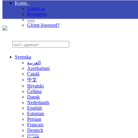
Konto
Logga in
Registrera
-----
Glömt lösenord?
تلفن همراه : 8186622-0935
شماره تلفن : 44195269-021
Svenska
العربية
Azerbaijani
Català
中文
Hrvatski
Čeština
Dansk
Nederlands
English
Estonian
Persian
Français
Deutsch
עברית