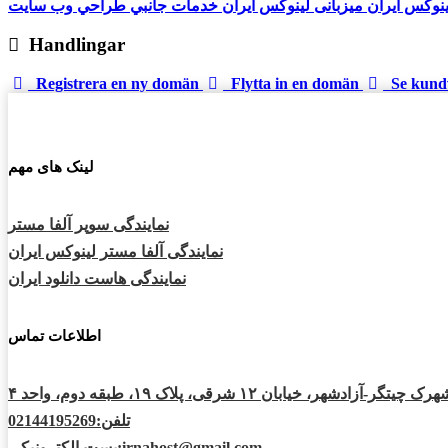
لینوکس ایران
میزبانی لینوکس ایران
خدمات جانبي
طراحي وب سايت
Handlingar
Registrera en ny domän
Flytta in en domän
Se kund
لینک های مهم
نمایندگی سوپر آلفا مستر
نمایندگی آلفا مستر لینوکس ایران
نمایندگی هاست دانلود ایران
اطلاعات تماس
تگر-آزادشهر، خیابان ۱۲ شرقی، پلاک ۱۹، طبقه دوم، واحد ۴
تلفن:02144195269
پست الكترونیكی:irnahost@gmail.com