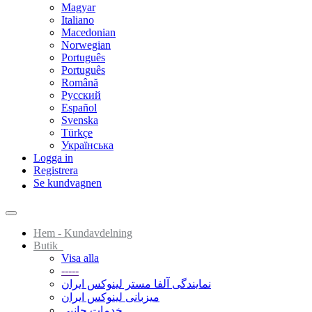
Magyar
Italiano
Macedonian
Norwegian
Português
Português
Română
Русский
Español
Svenska
Türkçe
Українська
Logga in
Registrera
Se kundvagnen
Toggle
navigation
Hem - Kundavdelning
Butik
Visa alla
-----
نمایندگی آلفا مستر لینوکس ایران
میزبانی لینوکس ایران
خدمات جانبي