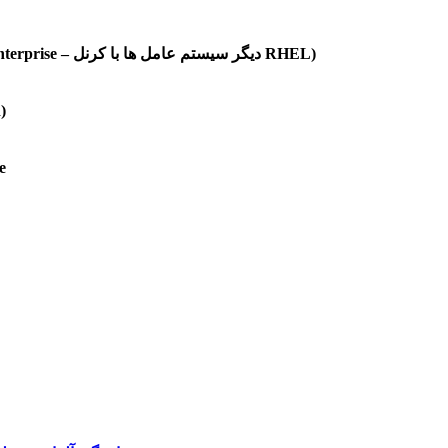
نصب و کانفیگ سیستم عامل (CentOS – CloudLinux – Red Hat Enterprise – دیگر سیستم عامل ها با کرنل RHEL)
نص
تنظیم